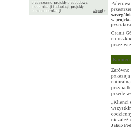
przestrzenne, projekty przebudowy,
Polerowa
modernizacji i adaptacji, projekty
przestrze
termomodernizacji.
więcej
»
szczególni
w projekta
przez tara
Granit G6
na uszko
przez wiel
Kamień n
Zarówno 
pokazuj
naturaln
przypadka
przede ws
„Klienci 
wszystki
codzienny
niezależ
Jakub Po