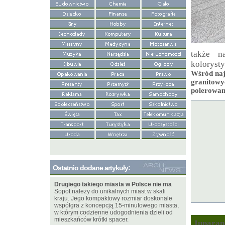
także n
koloryst
Wśród naj
granitow
polerowan
Ostatnio dodane artykuły:
Drugiego takiego miasta w Polsce nie ma
Sopot należy do unikalnych miast w skali
kraju. Jego kompaktowy rozmiar doskonale
współgra z koncepcją 15-minutowego miasta,
w którym codzienne udogodnienia dzieli od
mieszkańców krótki spacer.
Juparan