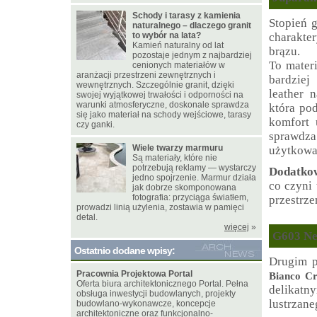
Schody i tarasy z kamienia
Stopień 
naturalnego – dlaczego granit
to wybór na lata?
charakter
Kamień naturalny od lat
brązu.
pozostaje jednym z najbardziej
To materi
cenionych materiałów w
aranżacji przestrzeni zewnętrznych i
bardziej
wewnętrznych. Szczególnie granit, dzięki
leather 
swojej wyjątkowej trwałości i odporności na
warunki atmosferyczne, doskonale sprawdza
która po
się jako materiał na schody wejściowe, tarasy
komfort 
czy ganki.
sprawdza
Wiele twarzy marmuru
użytkowa
Są materiały, które nie
potrzebują reklamy — wystarczy
Dodatkow
jedno spojrzenie. Marmur działa
co czyni
jak dobrze skomponowana
fotografia: przyciąga światłem,
przestrze
prowadzi linią użylenia, zostawia w pamięci
detal.
więcej
»
G603 New
Ostatnio dodane wpisy:
Drugim p
Pracownia Projektowa Portal
Bianco Cr
Oferta biura architektonicznego Portal. Pełna
delikatn
obsługa inwestycji budowlanych, projekty
lustrzane
budowlano-wykonawcze, koncepcje
architektoniczne oraz funkcjonalno-