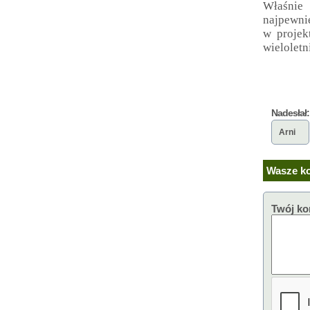
Właśni
najpewni
w projek
wieloletn
Nadesłał:
Arni
Wasze ko
Twój ko