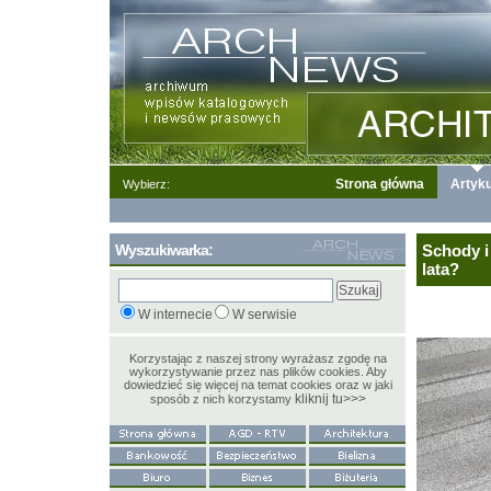
Strona główna
Artyku
Wybierz:
Wyszukiwarka:
Schody i
lata?
W internecie
W serwisie
Korzystając z naszej strony wyrażasz zgodę na
wykorzystywanie przez nas plików cookies. Aby
dowiedzieć się więcej na temat cookies oraz w jaki
kliknij tu>>>
sposób z nich korzystamy